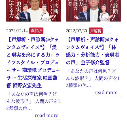
2022/12/14
2022/07/30
声解析
声解析
【声解析・声診断@クォ
【声解析・声診断@クォ
ンタムヴォイス®】「愛
ンタムヴォイス®】「体
と現実を形にする力」ラ
感力・分析能力・表現者
イフスタイル・プロデュ
の声」金子修介監督
ーサー 商環境プロデュー
「あなたの声は何色？ど
サー 生活探検家 映画監
んな波形？」 人間の声を1
督 浜野安宏先生
2種類の色...
read more
「あなたの声は何色？ど
んな波形？」 人間の声を1
2種類の色...
read more