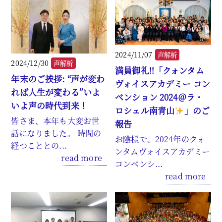
2024/11/07
声解析
2024/12/30
声解析
満員御礼‼「クォンタム
年末のご挨拶: “声が変わ
ヴォイスアカデミー コン
れば人生が変わる”いよ
ベンション 2024＠ラ・
いよ声の時代到来！
ロシェル南青山
」のご
皆さま、本年も大変お世
報告
話になりました。 時間の
お陰様で、2024年のクォ
経つこととの...
ンタムヴォイスアカデミー
read more
コンベンシ...
read more