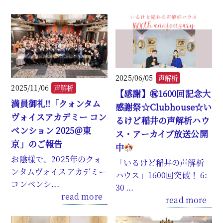
2025/06/05
声解析
2025/11/06
声解析
【感謝】㊗1600回記念大
満員御礼‼「クォンタム
感謝祭☆Clubhouse☆い
ヴォイスアカデミー コン
るけど稲井の声解析ハウ
ベンション 2025＠東
ス・アーカイブ放送公開
京」のご報告
中
お陰様で、2025年のクォ
「いるけど稲井の声解析
ンタムヴォイスアカデミー
ハウス」1600回突破！ 6:
コンベンシ...
30 ...
read more
read more