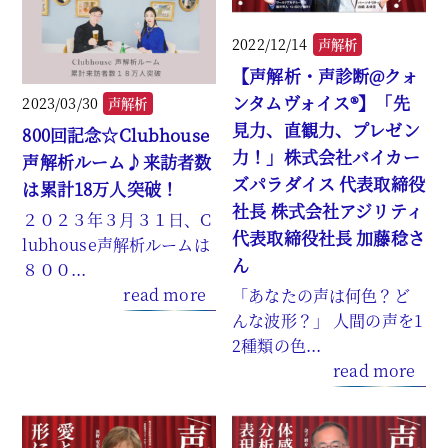
2022/12/14
声解析
【声解析・声診断@クォ
ンタムヴォイス®】「先
2023/03/30
声解析
見力、直観力、プレゼン
800回記念☆Clubhouse
力！」株式会社バイカー
声解析ルーム♪来訪者数
ズパラダイス 代表取締役
は累計18万人突破！
社長 株式会社アジリティ
２０２３年３月３１日、C
代表取締役社長 加藤稔さ
lubhouse声解析ルームは
ん
８００...
read more
「あなたの声は何色？ど
んな波形？」 人間の声を1
2種類の色...
read more