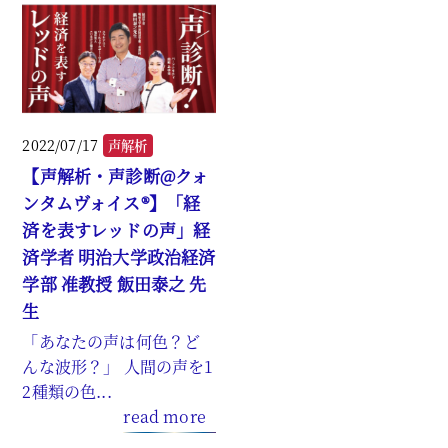
2022/07/17
声解析
【声解析・声診断@クォ
ンタムヴォイス®】「経
済を表すレッドの声」経
済学者 明治大学政治経済
学部 准教授 飯田泰之 先
生
「あなたの声は何色？ど
んな波形？」 人間の声を1
2種類の色...
read more