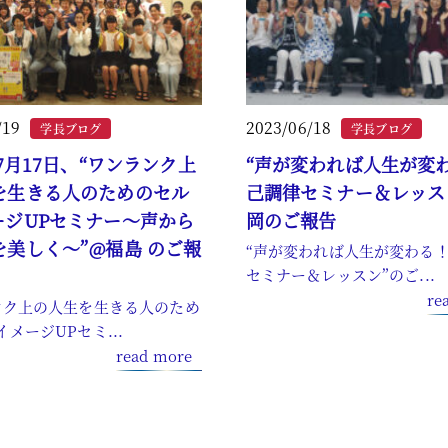
/19
2023/06/18
学長ブログ
学長ブログ
年7月17日、“ワンランク上
“声が変われば人生が変
を生きる人のためのセル
己調律セミナー＆レッス
ージUPセミナー～声から
岡のご報告
を美しく～”@福島 のご報
“声が変われば人生が変わる
セミナー＆レッスン”のご...
re
ンク上の人生を生きる人のため
メージUPセミ...
read more