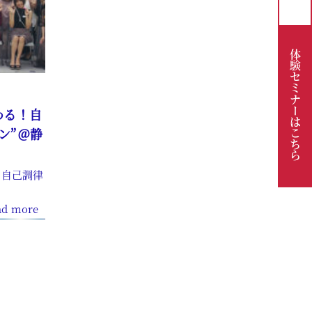
体験セミナーは
わる！自
ン”＠静
こちら
！自己調律
ad more