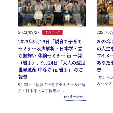
2023/09/27
2023/07
学長ブログ
2023年9月23日「親育て子育て
2023
セミナー＆声解析・日本学・立
の人生
ち振舞い 体験セミナー in 一関
フイメ
（岩手）、9月24日「大人の遠足
あなた
世界遺産 中尊寺 in 岩手」 のご
告
報告
“ワンラ
のセルフイ
9月23日「親育て子育てセミナー＆声解
析・日本学・立ち振舞い...
read more