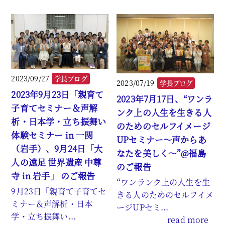
2023/09/27
学長ブログ
2023/07/19
学長ブログ
2023年9月23日「親育て
2023年7月17日、“ワンラ
子育てセミナー＆声解
ンク上の人生を生きる人
析・日本学・立ち振舞い
のためのセルフイメージ
体験セミナー in 一関
UPセミナー～声からあ
（岩手）、9月24日「大
なたを美しく～”@福島
人の遠足 世界遺産 中尊
のご報告
寺 in 岩手」 のご報告
“ワンランク上の人生を生
9月23日「親育て子育てセ
きる人のためのセルフイメ
ミナー＆声解析・日本
ージUPセミ...
学・立ち振舞い...
read more