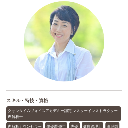
スキル・特技・資格
クォンタイムヴォイスアカデミー認定 マスターインストラクター
声解析士
調理師
声解析カウンセラー
俳優歴40年
声優
健康管理士